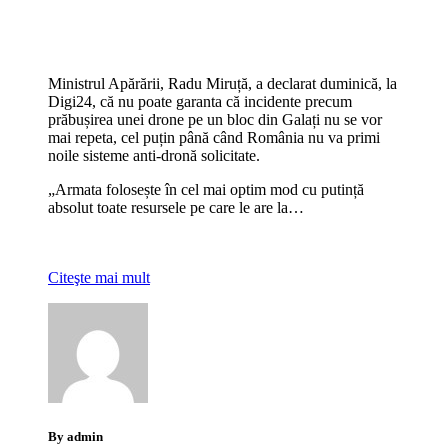
Ministrul Apărării, Radu Miruță, a declarat duminică, la
Digi24, că nu poate garanta că incidente precum
prăbușirea unei drone pe un bloc din Galați nu se vor
mai repeta, cel puțin până când România nu va primi
noile sisteme anti-dronă solicitate.
„Armata folosește în cel mai optim mod cu putință
absolut toate resursele pe care le are la…
Citeşte mai mult
By admin