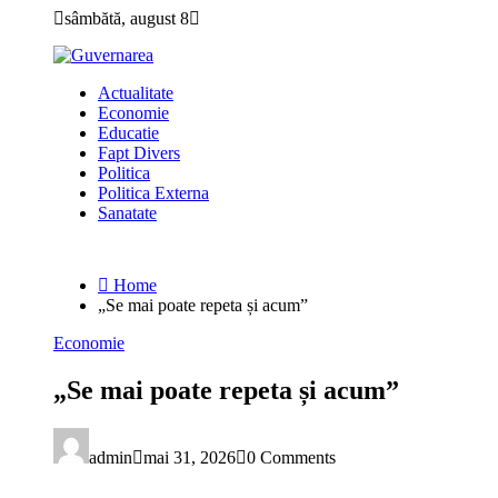
Skip
sâmbătă, august 8
to
content
Actualitate
Economie
Educatie
Fapt Divers
Politica
Politica Externa
Sanatate
Home
„Se mai poate repeta și acum”
Economie
„Se mai poate repeta și acum”
admin
mai 31, 2026
0 Comments