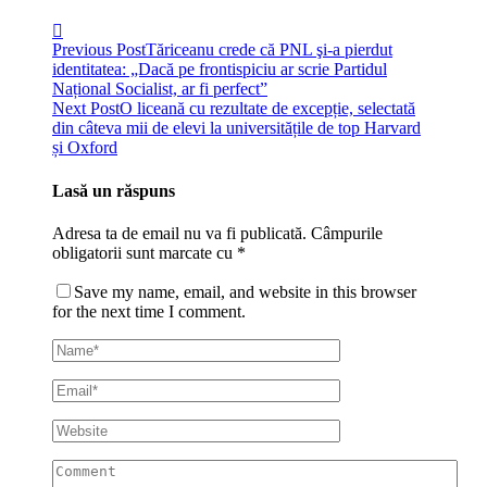
Previous Post
Tăriceanu crede că PNL şi-a pierdut
identitatea: „Dacă pe frontispiciu ar scrie Partidul
Național Socialist, ar fi perfect”
Next Post
O liceană cu rezultate de excepție, selectată
din câteva mii de elevi la universitățile de top Harvard
și Oxford
Lasă un răspuns
Adresa ta de email nu va fi publicată.
Câmpurile
obligatorii sunt marcate cu
*
Save my name, email, and website in this browser
for the next time I comment.