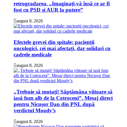
retrogradarea. „Imaginaţi-vă însă ce ar fi
fost cu PSD şi AUR la putere”
august 8, 2026
Efectele grevei din spitale: pacienții
oncologici, cei mai afectați, dar solidari cu
cadrele medicale
august 8, 2026
„Trebuie să mutați! Săptămâna viitoare să
iasă fum alb de la Cotroceni”. Mesaj direct
pentru Nicușor Dan din PNL după
verdictul Moody’s
august 8, 2026