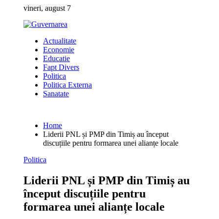
Skip
vineri, august 7
to
content
Actualitate
Economie
Educatie
Fapt Divers
Politica
Politica Externa
Sanatate
Home
Liderii PNL și PMP din Timiș au început
discuțiile pentru formarea unei alianțe locale
Politica
Liderii PNL și PMP din Timiș au
început discuțiile pentru
formarea unei alianțe locale