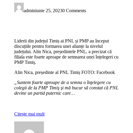
admin
iunie 25, 2023
0 Comments
Liderii din județul Timiș ai PNL și PMP au început
discuțiile pentru formarea unei alianțe la nivelul
județului. Alin Nica, președintele PNL, a precizat că
filiala este foarte aproape de semnarea unei înțelegeri cu
PMP Timiș.
Alin Nica, președinte al PNL Timiș FOTO: Facebook
„Suntem foarte aproape de a semna o înţelegere cu
colegii de la PMP Timiş şi mă bucur să constat că PNL
devine un partid puternic care…
Citeşte mai mult