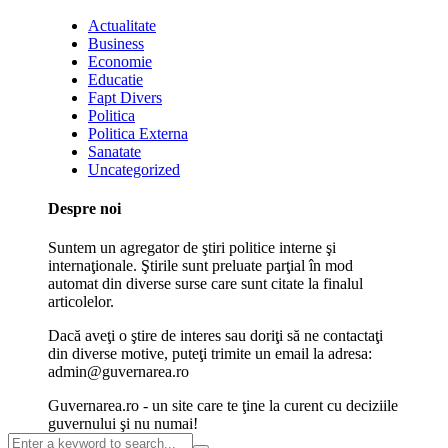
Actualitate
Business
Economie
Educatie
Fapt Divers
Politica
Politica Externa
Sanatate
Uncategorized
Despre noi
Suntem un agregator de ştiri politice interne şi
internaţionale. Ştirile sunt preluate parţial în mod
automat din diverse surse care sunt citate la finalul
articolelor.
Dacă aveţi o ştire de interes sau doriţi să ne contactaţi
din diverse motive, puteţi trimite un email la adresa:
admin@guvernarea.ro
Guvernarea.ro - un site care te ţine la curent cu deciziile
guvernului şi nu numai!