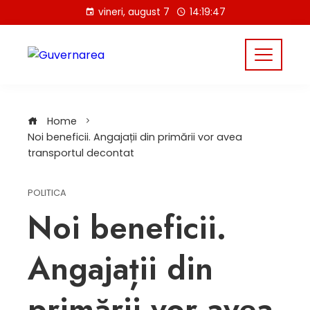
Skip
vineri, august 7
14:19:48
to
content
Home
Noi beneficii. Angajații din primării vor avea
transportul decontat
POLITICA
Noi beneficii.
Angajații din
primării vor avea