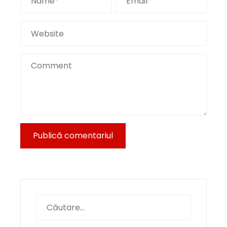
Caută
după: