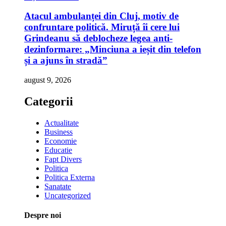
Atacul ambulanței din Cluj, motiv de
confruntare politică. Miruță îi cere lui
Grindeanu să deblocheze legea anti-
dezinformare: „Minciuna a ieșit din telefon
și a ajuns în stradă”
august 9, 2026
Categorii
Actualitate
Business
Economie
Educatie
Fapt Divers
Politica
Politica Externa
Sanatate
Uncategorized
Despre noi