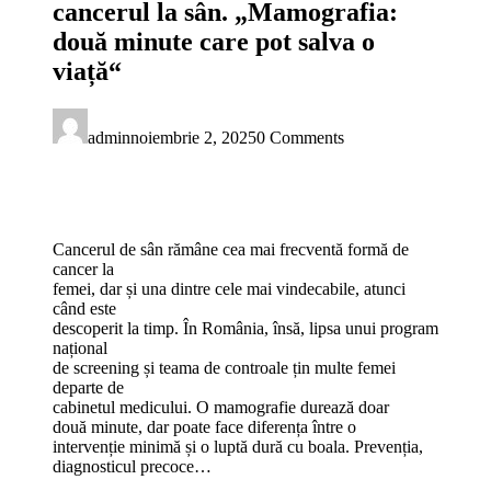
cancerul la sân. „Mamografia:
două minute care pot salva o
viață“
admin
noiembrie 2, 2025
0 Comments
Cancerul de sân rămâne cea mai frecventă formă de
cancer la
femei, dar și una dintre cele mai vindecabile, atunci
când este
descoperit la timp. În România, însă, lipsa unui program
național
de screening și teama de controale țin multe femei
departe de
cabinetul medicului. O mamografie durează doar
două minute, dar poate face diferența între o
intervenție minimă și o luptă dură cu boala. Prevenția,
diagnosticul precoce…