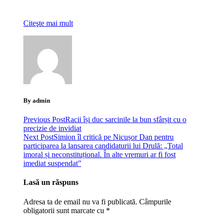
Citeşte mai mult
By admin
Previous Post
Racii își duc sarcinile la bun sfârșit cu o
precizie de invidiat
Next Post
Simion îl critică pe Nicușor Dan pentru
participarea la lansarea candidaturii lui Drulă: „Total
imoral și neconstituțional. În alte vremuri ar fi fost
imediat suspendat”
Lasă un răspuns
Adresa ta de email nu va fi publicată.
Câmpurile
obligatorii sunt marcate cu
*