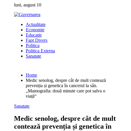
Skip
luni, august 10
to
content
Actualitate
Economie
Educatie
Fapt Divers
Politica
Politica Externa
Sanatate
Home
Medic senolog, despre cât de mult contează
prevenția și genetica în cancerul la sân.
„Mamografia: două minute care pot salva o
viață“
Sanatate
Medic senolog, despre cât de mult
contează prevenția și genetica în